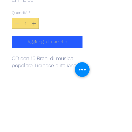
CHF 15.00
Quantità
*
Aggiungi al carrello
CD con 16 Brani di musica
popolare Ticinese e italiana
INFO SPEDIZIONI
Per il Ticino è attiva la consegna a
domicilio. Mentre ee spdizioni
valgono per il resto della Svizzera e
l'estero, i costi possono variare a
dipendenza della destinazione.
Tacalà