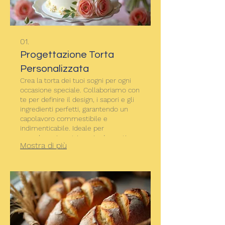
01.
Progettazione Torta
Personalizzata
Crea la torta dei tuoi sogni per ogni
occasione speciale. Collaboriamo con
te per definire il design, i sapori e gli
ingredienti perfetti, garantendo un
capolavoro commestibile e
indimenticabile. Ideale per
compleanni, matrimoni ed eventi
Mostra di più
aziendali.