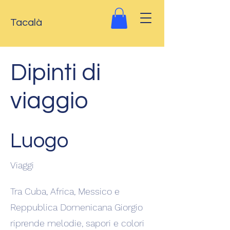
Tacalà
Dipinti di
viaggio
Luogo
Viaggi
Tra Cuba, Africa, Messico e
Reppublica Domenicana Giorgio
riprende melodie, sapori e colori